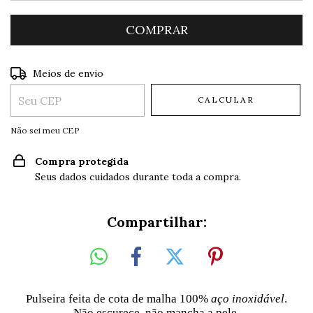
Entregas para o CEP:
ALTERAR CEP
Meios de envio
CALCULAR
Não sei meu CEP
Compra protegida
Seus dados cuidados durante toda a compra.
Compartilhar:
Pulseira feita de cota de malha 100%
aço inoxidável
.
Não escurece, não mancha a pele.