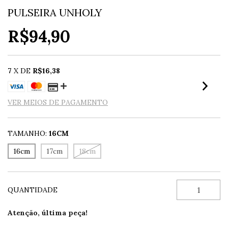
PULSEIRA UNHOLY
R$94,90
7
X DE
R$16,38
VER MEIOS DE PAGAMENTO
TAMANHO:
16CM
16cm
17cm
18cm
QUANTIDADE
Atenção, última peça!